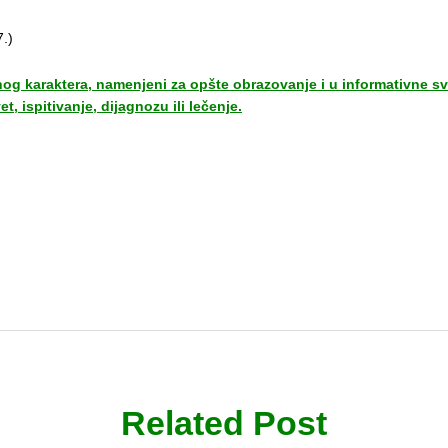
7.)
vnog karaktera, namenjeni za opšte obrazovanje i u informativne s
t, ispitivanje, dijagnozu ili lečenje.
Related Post