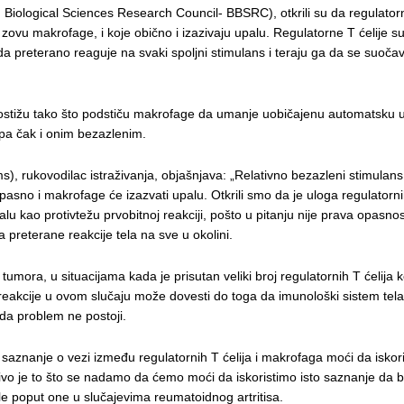
d Biological Sciences Research Council- BBSRC), otkrili su da regulator
e zovu makrofage, i koje obično i izazivaju upalu. Regulatorne T ćelije su
da preterano reaguje na svaki spoljni stimulans i teraju ga da se suoča
postižu tako što podstiču makrofage da umanje uobičajenu automatsku 
pa čak i onim bezazlenim.
), rukovodilac istraživanja, objašnjava: „Relativno bezazleni stimulan
opasno i makrofage će izazvati upalu. Otkrili smo da je uloga regulatorni
u kao protivtežu prvobitnoj reakciji, pošto u pitanju nije prava opasnos
preterane reakcije tela na sve u okolini.
umora, u situacijama kada je prisutan veliki broj regulatornih T ćelija k
e reakcije u ovom slučaju može dovesti do toga da imunološki sistem tel
 da problem ne postoji.
nanje o vezi između regulatornih T ćelija i makrofaga moći da iskoris
ivo je to što se nadamo da ćemo moći da iskoristimo isto saznanje da bi
le poput one u slučajevima reumatoidnog artritisa.