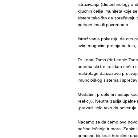
istraživanja (Biotechnology an
ključnih ćelija imuniteta koje s
sistem tako što ga sprečavaju 
patogenima ili povredama.
Istraživanja pokazuju da ovo 
svim mogućim pretnjama telu, 
Dr Leoni Tams (dr Leonie Taams
automatski tretirati kao nešto 
makrofage da izazovu protivupal
imunološkog sistema i sprečava 
Međutim, problemi nastaju kod t
reakciju. Neutralizacija upaln
„prevari“ telo tako da poveruje
Nadamo se da ćemo ovo novo saz
načina lečenja tumora. Zanimlj
odnosno blokirali hronične upa