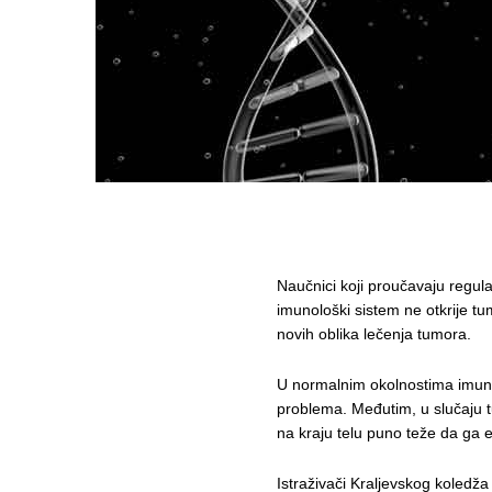
Naučnici koji proučavaju regula
imunološki sistem ne otkrije t
novih oblika lečenja tumora.
U normalnim okolnostima imunol
problema. Međutim, u slučaju 
na kraju telu puno teže da ga e
Istraživači Kraljevskog koledž