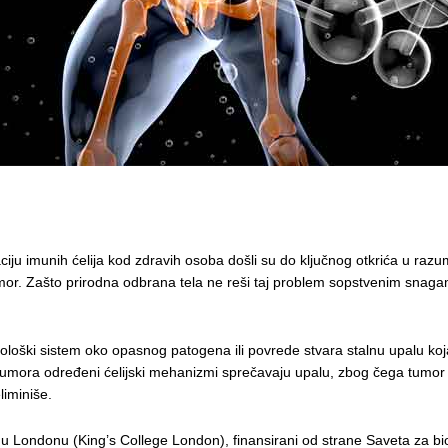
ciju imunih ćelija kod zdravih osoba došli su do ključnog otkrića u raz
umor. Zašto prirodna odbrana tela ne reši taj problem sopstvenim snag
oški sistem oko opasnog patogena ili povrede stvara stalnu upalu koja
tumora određeni ćelijski mehanizmi sprečavaju upalu, zbog čega tumor
liminiše.
a u Londonu (King’s College London), finansirani od strane Saveta za b