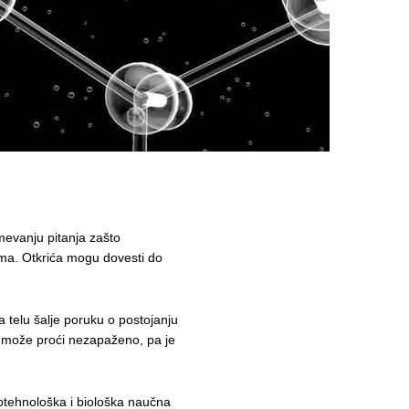
umevanju pitanja zašto
ama. Otkrića mogu dovesti do
 telu šalje poruku o postojanju
 može proći nezapaženo, pa je
iotehnološka i biološka naučna