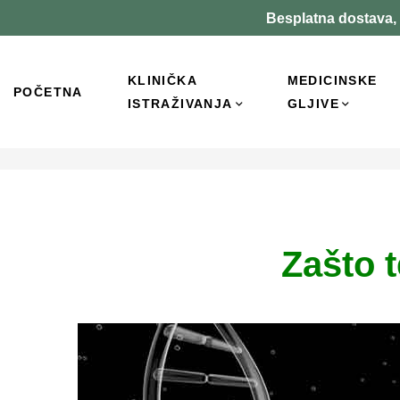
Besplatna dostava, 
KLINIČKA
MEDICINSKE
POČETNA
ISTRAŽIVANJA
GLJIVE
Zašto 