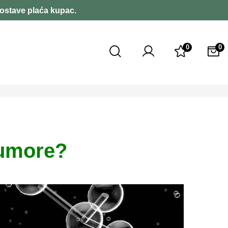
dostave plaća kupac.
0
0
tumore?