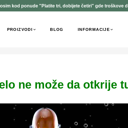
osim kod ponude "Platite tri, dobijete četiri" gde troškove 
PROIZVODI
BLOG
INFORMACIJE
telo ne može da otkrije 