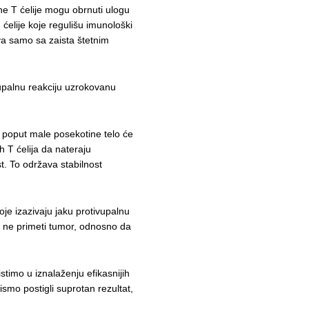
ne T ćelije mogu obrnuti ulogu
 ćelije koje regulišu imunološki
va samo sa zaista štetnim
upalnu reakciju uzrokovanu
s poput male posekotine telo će
h T ćelija da nateraju
t. To održava stabilnost
oje izazivaju jaku protivupalnu
a ne primeti tumor, odnosno da
timo u iznalaženju efikasnijih
smo postigli suprotan rezultat,