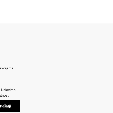
akcijama i
a Uslovima
atnosti
Pošalji