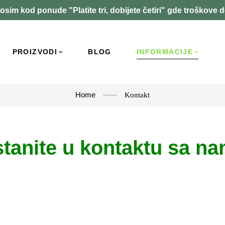
osim kod ponude "Platite tri, dobijete četiri" gde troškove 
PROIZVODI
BLOG
INFORMACIJE
Home
Kontakt
tanite u kontaktu sa n