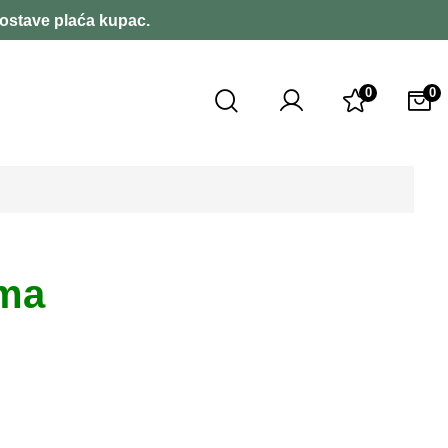
dostave plaća kupac.
0
0
ama