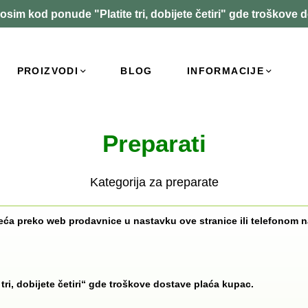
osim kod ponude "Platite tri, dobijete četiri" gde troškove 
PROIZVODI
BLOG
INFORMACIJE
Preparati
Kategorija za preparate
ća preko web prodavnice u nastavku ove stranice ili telefonom n
ri, dobijete četiri“ gde troškove dostave plaća kupac.