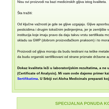
Nisu svi proizvodi na bazi medicinskih gljiva istog kvaliteta.
Šta tražiti:
Od ključne važnosti je gde se gljive uzgajaju. Gljive apsorb
pesticidima i drugim toksičnim jedinjenjima, jer je zemljiš
institucija koje imaju pravo da daju takvu vrstu sertifika
skladu sa GMP (dobrom proizvođačkom praksom) i to mora
Proizvodi od gljiva moraju da budu testirani na teške metale, 
da budu organski sertifikovani od strane priznate državne a
Dokaz kvaliteta leži u laboratorijskim rezultatima, a ne 
(Certificate of Analysis). Mi vam ovde dajemo primer kak
Sertifikatima
. U Srbiji svi Aloha Medicinals preparati 
SPECIJALNA PONUDA KOJ