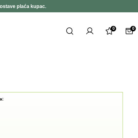
dostave plaća kupac.
0
0
a: