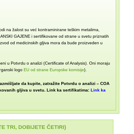
irodi na žalost su već kontraminirane teškim metalima,
RGANSKI GAJENE i sertifikovane od strane u svetu priznatih
oizvod od medicinskih gljiva mora da bude proizveden u
čeni u Potvrdu o analizi (Certificate of Analysis). Oni moraju
rganski logo
EU od strane Europske komisije
).
razmišljate da kupite, zatražite Potvrdu o analizi – COA
ovanih gljiva u svetu. Link ka sertifikatima:
Link ka
 TRI, DOBIJETE ČETIRI)