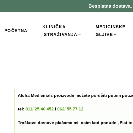
Besplatna dostava, 
KLINIČKA
MEDICINSKE
POČETNA
ISTRAŽIVANJA
GLJIVE
Aloha Medicinals proizvode možete poručiti putem pouze
tel:
011/ 25 46 452
i
062/ 55 77 12
Troškove dostave plaćamo mi, osim kod ponude „Platite t