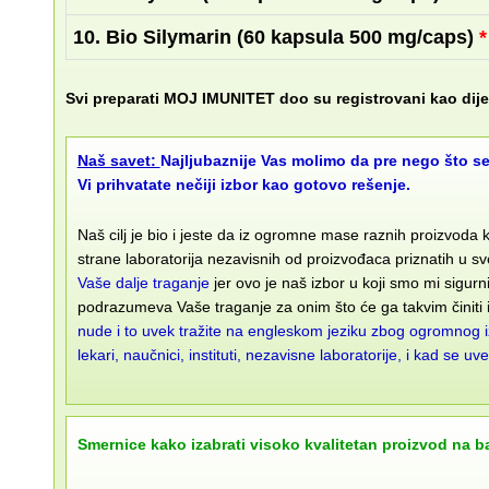
10. Bio Silymarin (60
kapsula
500 mg/caps)
Svi preparati MOJ IMUNITET doo su registrovani kao dije
Naš savet:
Najljubaznije Vas molimo da pre nego što se
Vi prihvatate nečiji izbor kao gotovo rešenje.
Naš cilj je bio i jeste da iz ogromne mase raznih proizvoda 
strane laboratorija nezavisnih od proizvođaca priznatih u
Vaše dalje traganje
jer ovo je naš izbor u koji smo mi sigu
podrazumeva Vaše traganje za onim što će ga takvim činiti
nude i to uvek tražite na engleskom jeziku zbog ogromnog izb
lekari, naučnici, instituti, nezavisne laboratorije, i kad s
Smernice kako izabrati visoko kvalitetan proizvod na b