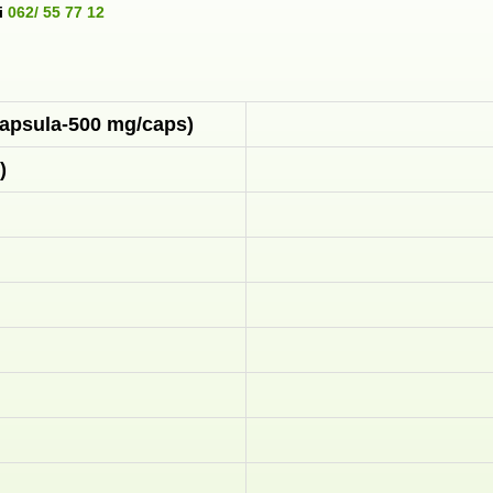
i
062/ 55 77 12
kapsula-500 mg/caps)
)