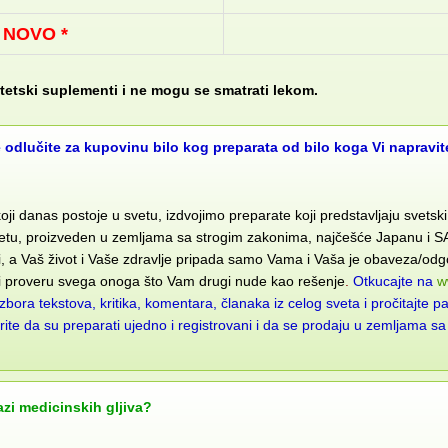
* NOVO *
tetski suplementi i ne mogu se smatrati lekom.
 odlučite za kupovinu bilo kog preparata od bilo koga Vi napravit
koji danas postoje u svetu, izdvojimo preparate koji predstavljaju svetsk
 svetu, proizveden u zemljama sa strogim zakonima, najčešće Japanu i 
rni, a Vaš život i Vaše zdravlje pripada samo Vama i Vaša je obaveza/od
 i proveru svega onoga što Vam drugi nude kao rešenje
.
Otkucajte na
w
ora tekstova, kritika, komentara, članaka iz celog sveta i pročitajte paž
e uverite da su preparati ujedno i registrovani i da se prodaju u zemljam
azi medicinskih gljiva?