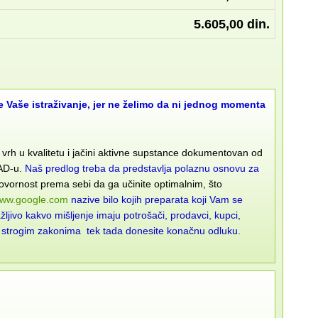
5.605,00 din.
e Vaše istraživanje, jer ne želimo da ni jednog momenta
i vrh u kvalitetu i jačini aktivne supstance dokumentovan od
SAD-u.
Naš predlog treba da predstavlja polaznu osnovu za
govornost prema sebi da ga učinite optimalnim, što
ww.google.com
nazive bilo kojih preparata koji Vam se
ljivo kakvo mišljenje imaju potrošači, prodavci, kupci,
a sa strogim zakonima tek tada donesite konačnu odluku.