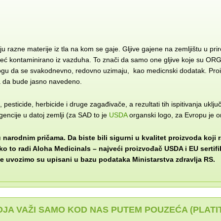
uju razne materije iz tla na kom se gaje. Gljive gajene na zemljištu u pr
te već kontaminirano iz vazduha. To znači da samo one gljive koje su O
ta mogu da se svakodnevno, redovno uzimaju, kao medicnski dodatak. Pr
 da bude jasno navedeno.
pesticide, herbicide i druge zagađivače, a rezultati tih ispitivanja uklju
gencije u datoj zemlji (za SAD to je
USDA
organski logo, za Evropu je o
u narodnim pričama. Da biste bili sigurni u kvalitet proizvoda koji 
o to radi Aloha Medicinals – najveći proizvođač USDA i EU sertifik
koje uvozimo su upisani u bazu podataka Ministarstva zdravlja RS.
A VAŽI SAMO KOD NAS PUTEM POUZEĆA (PLATITE